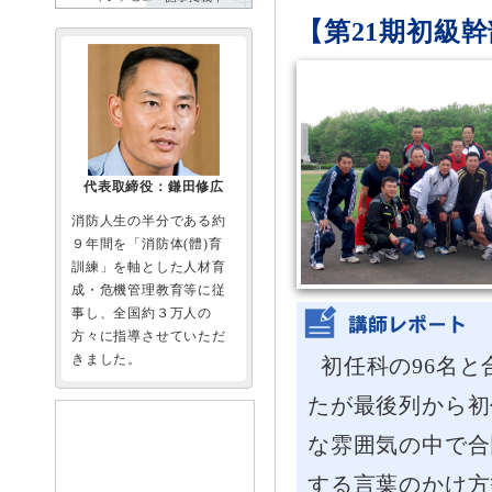
【第21期初級
代表取締役：鎌田修広
消防人生の半分である約
９年間を「消防体(體)育
訓練」を軸とした人材育
成・危機管理教育等に従
事し、全国約３万人の
方々に指導させていただ
きました。
初任科の96名
たが最後列から初
な雰囲気の中で合
する言葉のかけ方